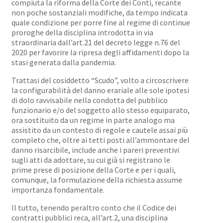
compiuta la riforma della Corte dei Conti, recante
non poche sostanziali modifiche, da tempo indicata
quale condizione per porre fine al regime di continue
proroghe della disciplina introdotta in via
straordinaria dall’art.21 del decreto legge n.76 del
2020 per favorire la ripresa degli affidamenti dopo la
stasi generata dalla pandemia.
Trattasi del cosiddetto “Scudo”, volto a circoscrivere
la configurabilità del danno erariale alle sole ipotesi
di dolo ravvisabile nella condotta del pubblico
funzionario e/o del soggetto allo stesso equiparato,
ora sostituito da un regime in parte analogo ma
assistito da un contesto di regole e cautele assai più
completo che, oltre ai tetti posti all’ammontare del
danno risarcibile, include anche i pareri preventivi
sugli atti da adottare, su cui già si registrano le
prime prese di posizione della Corte e per i quali,
comunque, la formulazione della richiesta assume
importanza fondamentale.
Il tutto, tenendo peraltro conto che il Codice dei
contratti pubblici reca, all’art.2, una disciplina